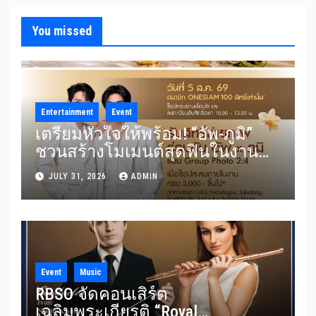
You missed
Entertainment
Event
เตรียมหัวใจให้พร้อม! “อัพ-ภูมิ”
ชวนสร้างโมเมนต์สุดฟินในงาน
“THE SCENT OF SIAM” ลุ้น Group
JULY 31, 2026
ADMIN
Shot แบบใกล้ชิด 5 สิงหาคมนี้
Event
Music
RBSO จัดคอนเสิร์ต
เฉลิมพระเกียรติ “Royal