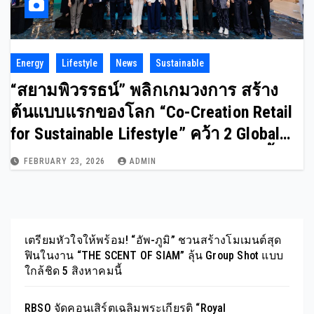
Energy
Lifestyle
News
Sustainable
“สยามพิวรรธน์” พลิกเกมวงการ สร้าง
ต้นแบบแรกของโลก “Co-Creation Retail
for Sustainable Lifestyle” คว้า 2 Global
Certificates คือ EDGE และ FITWEL ครั้ง
FEBRUARY 23, 2026
ADMIN
แรกให้ประเทศไทย
เตรียมหัวใจให้พร้อม! “อัพ-ภูมิ” ชวนสร้างโมเมนต์สุด
ฟินในงาน “THE SCENT OF SIAM” ลุ้น Group Shot แบบ
ใกล้ชิด 5 สิงหาคมนี้
RBSO จัดคอนเสิร์ตเฉลิมพระเกียรติ “Royal