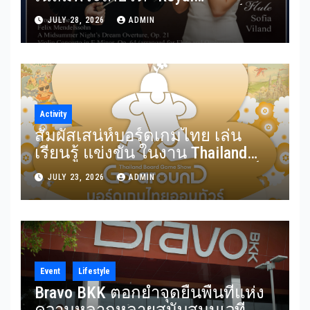
Benevolence” รวมบทประพันธ์
JULY 28, 2026
ADMIN
อมตะจาก Mendelssohn และ
Rimsky-Korsakov 31 กรกฎาคมนี้
Activity
สัมผัสเสน่ห์บอร์ดเกมไทย เล่น
เรียนรู้ แข่งขัน ในงาน Thailand
Board Game Show Go arounD บอร์ด
JULY 23, 2026
ADMIN
เกมไทยออนทัวร์ วันที่ 24-26
กรกฎาคม 2569 ณ ICS Lifestyle
Complex
Event
Lifestyle
Bravo BKK ตอกย้ำจุดยืนพื้นที่แห่ง
ความหลากหลายสนับสนุนเวที