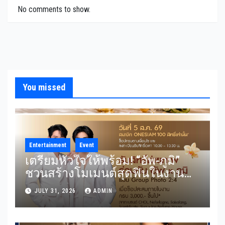
No comments to show.
You missed
Entertainment
Event
เตรียมหัวใจให้พร้อม! “อัพ-ภูมิ”
ชวนสร้างโมเมนต์สุดฟินในงาน
“THE SCENT OF SIAM” ลุ้น Group
JULY 31, 2026
ADMIN
Shot แบบใกล้ชิด 5 สิงหาคมนี้