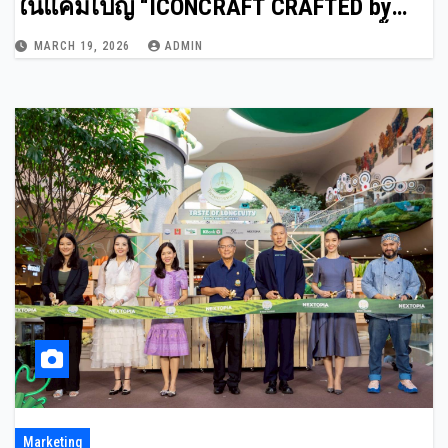
ในแคมเปญ “ICONCRAFT CRAFTED by
HAND INSPIRED by BIG STORIES”วันนี้ –
MARCH 19, 2026
ADMIN
31 มีนาคม 2569
Marketing