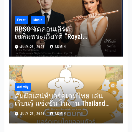
Event
Music
RBSO จัดคอนเสิร์ต
เฉลิมพระเกียรติ “Royal
Benevolence” รวมบทประพันธ์
JULY 28, 2026
ADMIN
อมตะจาก Mendelssohn และ
Rimsky-Korsakov 31 กรกฎาคมนี้
Activity
สัมผัสเสน่ห์บอร์ดเกมไทย เล่น
เรียนรู้ แข่งขัน ในงาน Thailand
Board Game Show Go arounD บอร์ด
JULY 23, 2026
ADMIN
เกมไทยออนทัวร์ วันที่ 24-26
กรกฎาคม 2569 ณ ICS Lifestyle