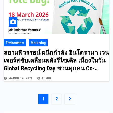
Environment
Marketing
สยามพิวรรธน์ ผนึกกำลัง อินโดรามา เวน
เจอร์สขับเคลื่อนพลังรีไซเคิล เนื่องในวัน
Global Recycling Day ชวนทุกคน Co-
create for a Better World เปลี่ยน “ขยะ”
MARCH 14, 2026
ADMIN
ให้เป็น “พลังแห่งการสร้างสรรค์”
Posts
1
2
pagination