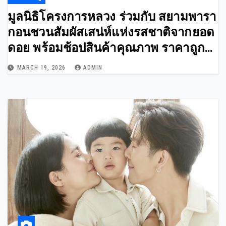
มูลนิธิโครงการหลวง ร่วมกับ สยามพารา
กอนชวนสัมผัสเสน่ห์แห่งรสชาติจากยอด
ดอย พร้อมช้อปสินค้าคุณภาพ ราคาถูก
ในงาน Royal Project Gastronomy Festival
MARCH 19, 2026
ADMIN
2026 @ Siam Paragon ตั้งแต่วันนี้ถึง 29
มี.ค. 2569 ณ NEXTOPIA ชั้น 5 ศูนย์การค้า
สยามพารากอน