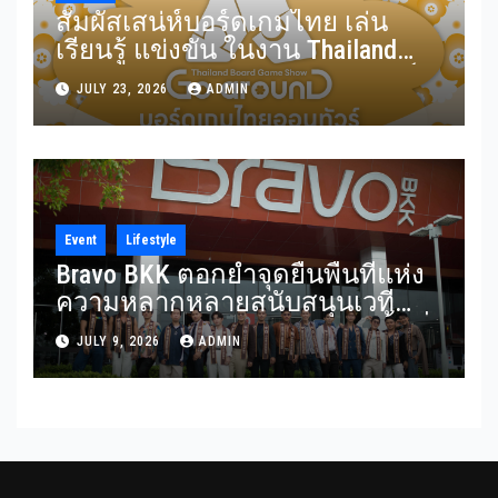
สัมผัสเสน่ห์บอร์ดเกมไทย เล่น
เรียนรู้ แข่งขัน ในงาน Thailand
Board Game Show Go arounD บอร์ด
JULY 23, 2026
ADMIN
เกมไทยออนทัวร์ วันที่ 24-26
กรกฎาคม 2569 ณ ICS Lifestyle
Complex
Event
Lifestyle
Bravo BKK ตอกย้ำจุดยืนพื้นที่แห่ง
ความหลากหลายสนับสนุนเวที
Mister Gay Thailand 2026 เปิดพื้นที่
JULY 9, 2026
ADMIN
ส่งต่อแรงบันดาลใจและความเท่า
เทียมสู่สังคม