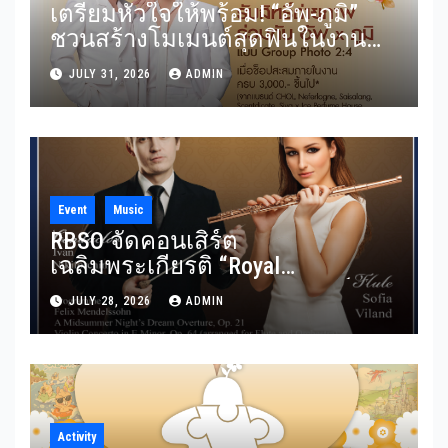
เตรียมหัวใจให้พร้อม! “อัพ-ภูมิ”
ชวนสร้างโมเมนต์สุดฟินในงาน
“THE SCENT OF SIAM” ลุ้น Group
JULY 31, 2026
ADMIN
Shot แบบใกล้ชิด 5 สิงหาคมนี้
Event
Music
RBSO จัดคอนเสิร์ต
เฉลิมพระเกียรติ “Royal
Benevolence” รวมบทประพันธ์
JULY 28, 2026
ADMIN
อมตะจาก Mendelssohn และ
Rimsky-Korsakov 31 กรกฎาคมนี้
Activity