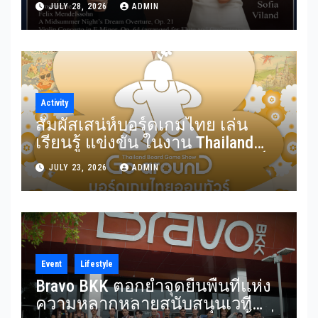
JULY 28, 2026
ADMIN
อมตะจาก Mendelssohn และ
Rimsky-Korsakov 31 กรกฎาคมนี้
Activity
สัมผัสเสน่ห์บอร์ดเกมไทย เล่น
เรียนรู้ แข่งขัน ในงาน Thailand
Board Game Show Go arounD บอร์ด
JULY 23, 2026
ADMIN
เกมไทยออนทัวร์ วันที่ 24-26
กรกฎาคม 2569 ณ ICS Lifestyle
Complex
Event
Lifestyle
Bravo BKK ตอกย้ำจุดยืนพื้นที่แห่ง
ความหลากหลายสนับสนุนเวที