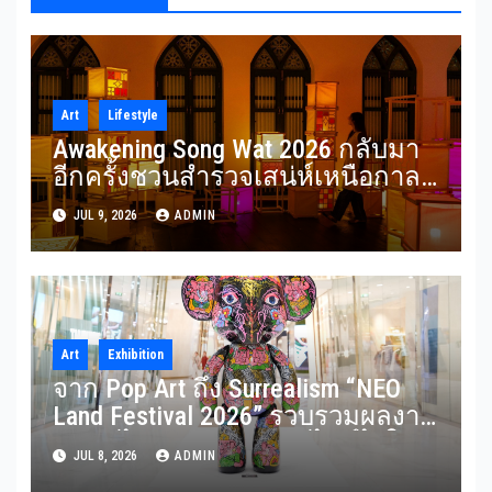
Art
Lifestyle
Awakening Song Wat 2026 กลับมา
อีกครั้งชวนสำรวจเสน่ห์เหนือกาล
เวลาของ ‘ทรงวาด’ ผ่านศิลปะแสง
JUL 9, 2026
ADMIN
ไฟ ในธีม “SON(G)EVITY” 3-12
กรกฎาคม 2569
Art
Exhibition
จาก Pop Art ถึง Surrealism “NEO
Land Festival 2026” รวบรวมผลงาน
ศิลปินไทยหลากหลายสไตล์ไว้ใน
JUL 8, 2026
ADMIN
งานเดียว