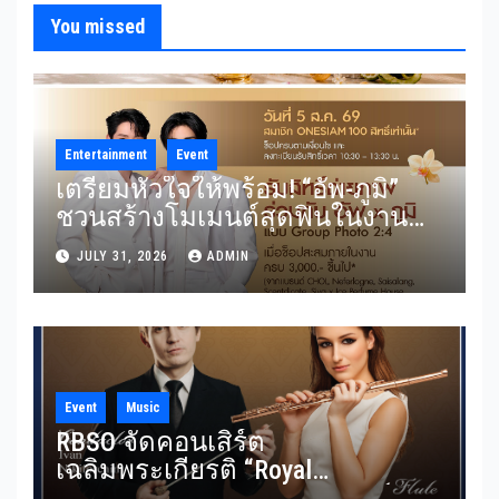
You missed
Entertainment
Event
เตรียมหัวใจให้พร้อม! “อัพ-ภูมิ”
ชวนสร้างโมเมนต์สุดฟินในงาน
“THE SCENT OF SIAM” ลุ้น Group
JULY 31, 2026
ADMIN
Shot แบบใกล้ชิด 5 สิงหาคมนี้
Event
Music
RBSO จัดคอนเสิร์ต
เฉลิมพระเกียรติ “Royal
Benevolence” รวมบทประพันธ์