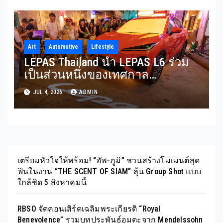
Art
Automotive
Lifestyle
LEPAS Thailand นำ LEPAS L6 ร่วม
เป็นส่วนหนึ่งของเทศกาล
Awakening Song Wat 2026 สะท้อน
JUL 4, 2026
ADMIN
การผสานนวัตกรรม ความยั่งยืน
และไลฟ์สไตล์พรีเมียมเข้าด้วยกัน
อย่างลงตัว
เตรียมหัวใจให้พร้อม! “อัพ-ภูมิ” ชวนสร้างโมเมนต์สุด
ฟินในงาน “THE SCENT OF SIAM” ลุ้น Group Shot แบบ
ใกล้ชิด 5 สิงหาคมนี้
RBSO จัดคอนเสิร์ตเฉลิมพระเกียรติ “Royal
Benevolence” รวมบทประพันธ์อมตะจาก Mendelssohn