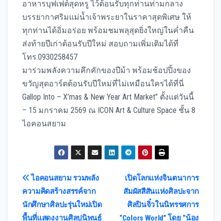
อาหารบุฟเฟต์สุดหรู ไว้ต้อนรับทุกท่านท่ามกลาง
บรรยากาศริมแม่น้ำเจ้าพระยาในราคาสุดพิเศษ ให้
ทุกท่านได้อิ่มอร่อย พร้อมชมพลุสุดยิ่งใหญ่ในค่ำคืน
ส่งท้ายปีเก่าต้อนรับปีใหม่ สอบถามเพิ่มเติมได้ที่
โทร.0930258457
มาร่วมพลังความคึกคักของปีม้า พร้อมช้อปปิ้งของ
ขวัญสุดอาร์ตต้อนรับปีใหม่ที่ไม่เหมือนใครได้ที่นี่
Gallop Into – X’mas & New Year Art Market” ตั้งแต่วันนี้
– 15 มกราคม 2569 ณ ICON Art & Culture Space ชั้น 8
ไอคอนสยาม
Post
ไอคอนสยาม รวมพลัง
เปิดโลกแห่งจินตนาการ
ความคิดสร้างสรรค์จาก
สัมผัสสีสันแห่งศิลปะจาก
navigation
นักศึกษาศิลปะรุ่นใหม่เปิด
ศิลปินจิ๋วในนิทรรศการ
พื้นที่แสดงงานศิลปนิพนธ์
“Colors World” โดย “น้อง