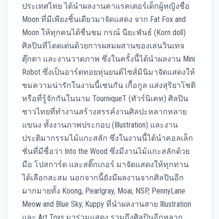
ประเทศไทย ได้นำผลงานคาแรคเตอร์เด็กผู้หญิงชื่อ
Moon ที่มีเพียงชิ้นเดียวมาจัดแสดง จาก Fat Fox and
Moon ให้ทุกคนได้ชื่นชม กรณ์ นียะพันธ์ (Korn doll)
ศิลปินที่โดดเด่นด้วยการผสมผสานของเล่นวินเทจ
ตุ๊กตา และงานวาดภาพ ซึ่งในครั้งนี้ได้นำผลงาน Mini
Robot ซึ่งเป็นอาร์ตทอยหุ่นยนต์ไซส์มินิมาจัดแสดงให้
ชมความน่ารักในงานนี้เช่นกัน เกื้อกูล แสงสุริยาโชติ
หรือที่รู้จักกันในนาม TourniqueT (ทัวร์นิเคท) ศิลปิน
ชาวไทยที่ทำงานสร้างสรรค์งานศิลปะหลากหลาย
แขนง ทั้งงานภาพประกอบ (Illustration) และงาน
ประติมากรรมไม้แกะสลัก ซึ่งในงานนี้ได้นำคอลเล็ก
ชั่นที่มีชื่อว่า Into the Wood ซึ่งมีงานไม้แกะสลักด้วย
มือ โปสการ์ด และสติ๊กเกอร์ มาจัดแสดงให้ทุกท่าน
ได้เลือกสะสม นอกจากนี้ยังมีผลงานจากศิลปินอีก
มากมายทั้ง Koong, Pearlgray, Moai, NSP, PennyLane
Meow and Blue Sky, Kuppy ที่นำผลงานสาย Illustration
และ Art Toys มาร่วมแสดง รวมถึงศิลปินอีกหลาก