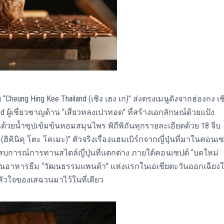
Cheung Hing Kee Thailand (เชิง เฮง เก)” ส่งตรงเมนูดังจากฮ่องกง เช
nd ผู้เชี่ยวชาญด้าน “เสี่ยวหลงเปาทอด” ที่สร้างเอกลักษณ์ด้วยแป้ง
ด้วยน้ำซุปเข้มข้นหอมสมุนไพร พิถีพิถันทุกรายละเอียดด้วย 18 จีบ
ิคินิคุ โตะ โคเมะ)” ตัวจริงเรื่องแฮมเบิร์กจากญี่ปุ่นที่มาในคอนเซ
บการณ์การทานสไตล์ญี่ปุ่นที่แตกต่าง ภายใต้คอนเซปต์ “บดใหม่
ร้านอาหารธีม “วัฒนธรรมแพนด้า” แห่งแรกในเอเชียตะวันออกเฉียงใ
าหัวใจของเสฉวนมาไว้ในที่เดียว