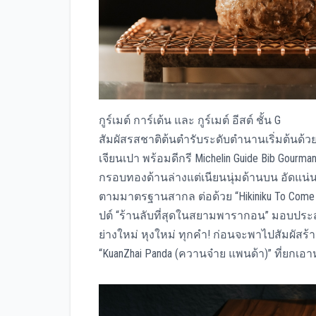
กูร์เมต์ การ์เด้น และ กูร์เมต์ อีสต์ ชั้น G
สัมผัสรสชาติต้นตำรับระดับตำนานเริ่มต้นด้วย “
เจียนเปา พร้อมดีกรี Michelin Guide Bib Gourma
กรอบทองด้านล่างแต่เนียนนุ่มด้านบน อัดแน่น
ตามมาตรฐานสากล ต่อด้วย “Hikiniku To Come (ฮ
ปต์ “ร้านลับที่สุดในสยามพารากอน” มอบประส
ย่างใหม่ หุงใหม่ ทุกคำ! ก่อนจะพาไปสัมผัส
“KuanZhai Panda (ควานจ๋าย แพนด้า)” ที่ยกเอ