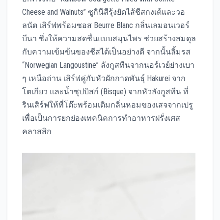
Cheese and Walnuts” ซูกินีสีรุ้งยัดไส้ชีสกงเต้และวอ
ลนัต เสิร์ฟพร้อมซอส Beurre Blanc กลิ่นเลมอนเวอร์
บีนา ซึ่งให้ความสดชื่นแบบสมุนไพร ช่วยสร้างสมดุล
กับความเข้มข้นของชีสได้เป็นอย่างดี จากนั้นลิ้มรส
“Norwegian Langoustine” ลังกูสทีนจากนอร์เวย์ย่างเบา
ๆ เหนือถ่าน เสิร์ฟคู่กับหัวผักกาดพันธุ์ Hakurei จาก
โตเกียว และน้ำซุปบิสก์ (Bisque) จากหัวลังกูสทีน ที่
รินเสิร์ฟให้ที่โต๊ะพร้อมเติมกลิ่นหอมของเสจจากเปรู
เพื่อเป็นการยกย่องเทคนิคการทำอาหารฝรั่งเศส
คลาสสิก