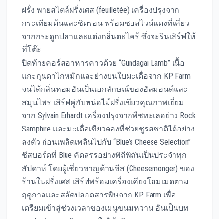
ฝรั่ง พายสไตล์ฝรั่งเศส (feuilletée) เครื่องปรุงจาก
กระเทียมต้นและซิตรอน พร้อมซอสไวน์แดงที่เคี่ยว
จากกระดูกปลาและแต่งกลิ่นตะไคร้ ซึ่งจะรินเสิร์ฟให้
ที่โต๊ะ
ปิดท้ายคอร์สอาหารคาวด้วย “Gundagai Lamb” เนื้อ
แกะกุนดาไกหมักและย่างบนใบมะเดื่อจาก KP Farm
จนได้กลิ่นหอมอันเป็นเอกลักษณ์ของอัลมอนด์และ
สมุนไพร เสิร์ฟคู่กับหน่อไม้ฝรั่งเขียวคุณภาพเยี่ยม
จาก Sylvain Erhardt เครื่องปรุงจากพืชทะเลอย่าง Rock
Samphire และมะเดื่อเขียวดองที่ช่วยชูรสชาติได้อย่าง
ลงตัว ก่อนเพลิดเพลินไปกับ “Blue’s Cheese Selection”
ชีสบอร์ดที่ Blue คัดสรรอย่างพิถีพิถันเป็นประจำทุก
สัปดาห์ โดยผู้เชี่ยวชาญด้านชีส (Cheesemonger) ของ
ร้านในฝรั่งเศส เสิร์ฟพร้อมเครื่องเคียงโฮมเมดตาม
ฤดูกาลและสลัดปลอดสารพิษจาก KP Farm เพื่อ
เตรียมเข้าสู่ช่วงเวลาของเมนูขนมหวาน อันเป็นบท