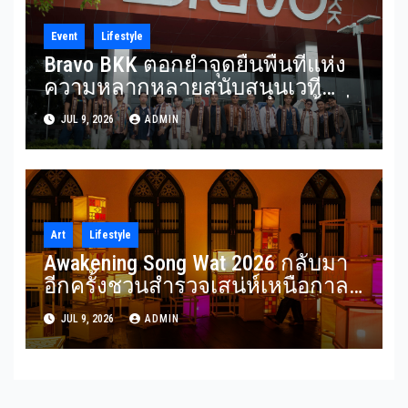
Event
Lifestyle
Bravo BKK ตอกย้ำจุดยืนพื้นที่แห่ง
ความหลากหลายสนับสนุนเวที
Mister Gay Thailand 2026 เปิดพื้นที่
JUL 9, 2026
ADMIN
ส่งต่อแรงบันดาลใจและความเท่า
เทียมสู่สังคม
Art
Lifestyle
Awakening Song Wat 2026 กลับมา
อีกครั้งชวนสำรวจเสน่ห์เหนือกาล
เวลาของ ‘ทรงวาด’ ผ่านศิลปะแสง
JUL 9, 2026
ADMIN
ไฟ ในธีม “SON(G)EVITY” 3-12
กรกฎาคม 2569