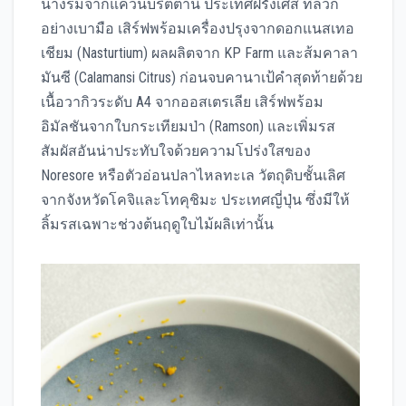
นางรมจากแคว้นบริตตานี ประเทศฝรั่งเศส ที่ลวก
อย่างเบามือ เสิร์ฟพร้อมเครื่องปรุงจากดอกแนสเทอ
เชียม (Nasturtium) ผลผลิตจาก KP Farm และส้มคาลา
มันซี (Calamansi Citrus) ก่อนจบคานาเป้คำสุดท้ายด้วย
เนื้อวากิวระดับ A4 จากออสเตรเลีย เสิร์ฟพร้อม
อิมัลชันจากใบกระเทียมป่า (Ramson) และเพิ่มรส
สัมผัสอันน่าประทับใจด้วยความโปร่งใสของ
Noresore หรือตัวอ่อนปลาไหลทะเล วัตถุดิบชั้นเลิศ
จากจังหวัดโคจิและโทคุชิมะ ประเทศญี่ปุ่น ซึ่งมีให้
ลิ้มรสเฉพาะช่วงต้นฤดูใบไม้ผลิเท่านั้น