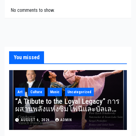
No comments to show.
You missed
Art
Culture
Music
Uncategorized
“A Tribute to the Loyal Legacy” การ
ผสานพลังแห่งซิมโฟนีและบัลเลต์
RBSO ร่วม Bangkok City Ballet
AUGUST 6, 2026
ADMIN
ถ่ายทอดบทประพันธ์อมตะอย่าง
สง่างาม