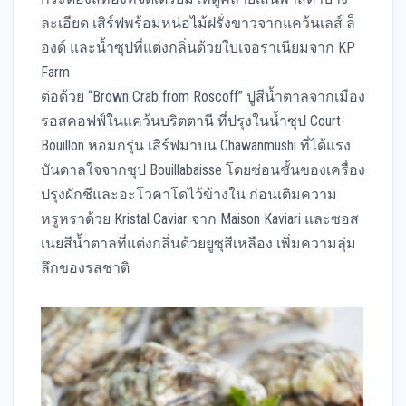
ละเอียด เสิร์ฟพร้อมหน่อไม้ฝรั่งขาวจากแคว้นเลส์ ล็
องด์ และน้ำซุปที่แต่งกลิ่นด้วยใบเจอราเนียมจาก KP
Farm
ต่อด้วย “Brown Crab from Roscoff” ปูสีน้ำตาลจากเมือง
รอสคอฟฟ์ในแคว้นบริตตานี ที่ปรุงในน้ำซุป Court-
Bouillon หอมกรุ่น เสิร์ฟมาบน Chawanmushi ที่ได้แรง
บันดาลใจจากซุป Bouillabaisse โดยซ่อนชั้นของเครื่อง
ปรุงผักชีและอะโวคาโดไว้ข้างใน ก่อนเติมความ
หรูหราด้วย Kristal Caviar จาก Maison Kaviari และซอส
เนยสีน้ำตาลที่แต่งกลิ่นด้วยยูซุสีเหลือง เพิ่มความลุ่ม
ลึกของรสชาติ