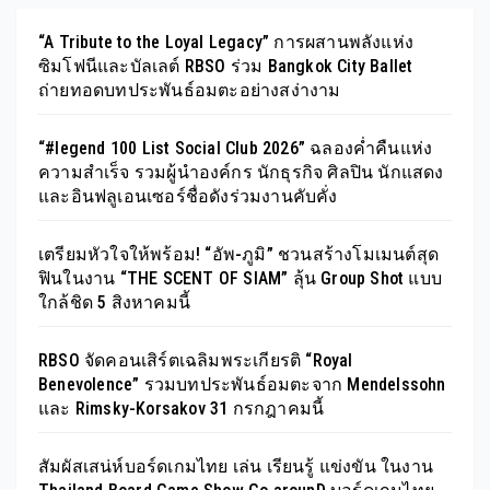
“A Tribute to the Loyal Legacy” การผสานพลังแห่ง
ซิมโฟนีและบัลเลต์ RBSO ร่วม Bangkok City Ballet
ถ่ายทอดบทประพันธ์อมตะอย่างสง่างาม
“#legend 100 List Social Club 2026” ฉลองค่ำคืนแห่ง
ความสำเร็จ รวมผู้นำองค์กร นักธุรกิจ ศิลปิน นักแสดง
และอินฟลูเอนเซอร์ชื่อดังร่วมงานคับคั่ง
เตรียมหัวใจให้พร้อม! “อัพ-ภูมิ” ชวนสร้างโมเมนต์สุด
ฟินในงาน “THE SCENT OF SIAM” ลุ้น Group Shot แบบ
ใกล้ชิด 5 สิงหาคมนี้
RBSO จัดคอนเสิร์ตเฉลิมพระเกียรติ “Royal
Benevolence” รวมบทประพันธ์อมตะจาก Mendelssohn
และ Rimsky-Korsakov 31 กรกฎาคมนี้
สัมผัสเสน่ห์บอร์ดเกมไทย เล่น เรียนรู้ แข่งขัน ในงาน