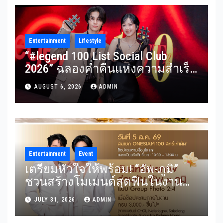
Entertainment
Lifestyle
“#legend 100 List Social Club
2026” ฉลองค่ำคืนแห่งความสำเร็จ
รวมผู้นำองค์กร นักธุรกิจ ศิลปิน
AUGUST 6, 2026
ADMIN
นักแสดง และอินฟลูเอนเซอร์ชื่อดัง
ร่วมงานคับคั่ง
Entertainment
Event
เตรียมหัวใจให้พร้อม! “อัพ-ภูมิ”
ชวนสร้างโมเมนต์สุดฟินในงาน
“THE SCENT OF SIAM” ลุ้น Group
JULY 31, 2026
ADMIN
Shot แบบใกล้ชิด 5 สิงหาคมนี้