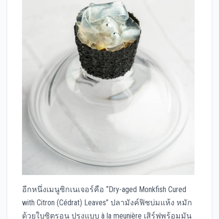
อีกหนึ่งเมนูซิกเนเจอร์คือ “Dry-aged Monkfish Cured
with Citron (Cédrat) Leaves” ปลามังค์ฟิชบ่มแห้ง หมัก
ด้วยใบซิตรอน ปรุงแบบ à la meunière เสิร์ฟพร้อมมัน