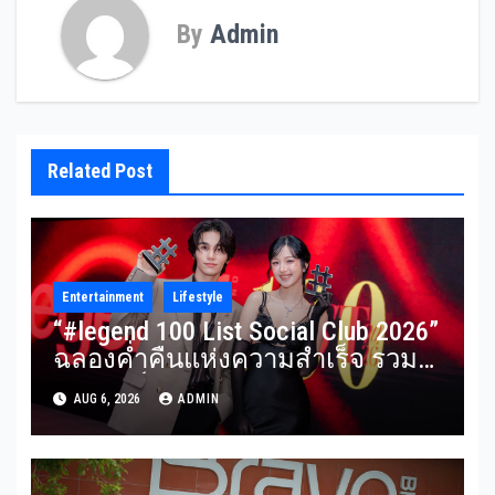
By
Admin
Related Post
Entertainment
Lifestyle
“#legend 100 List Social Club 2026”
ฉลองค่ำคืนแห่งความสำเร็จ รวม
ผู้นำองค์กร นักธุรกิจ ศิลปิน นัก
AUG 6, 2026
ADMIN
แสดง และอินฟลูเอนเซอร์ชื่อดัง
ร่วมงานคับคั่ง