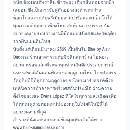
ลนัต อัลมอนด์พราลีน ข้าวพอง เติมกลิ่นหอมจากผิว
เลมอน ซึ่งเป็นการจับคู่กันอย่างลงตัวระหว่าง
ช็อกโกแลตระดับพรีเมียมจากปารีสและเมล็ดโกโก้
คุณภาพเยี่ยมจากเชียงใหม่ สะท้อนการบรรจบกัน
อย่างงดงามระหว่างงานฝีมือแบบฝรั่งเศสและวัตถุดิบ
จากผืนแผ่นดินไทย
นับตั้งแต่เดือนมีนาคม 2569 เป็นต้นไป Blue by Alain
Ducasse ร้านอาหารระดับมิชลินสตาร์ ณ ไอคอน
สยาม พร้อมแล้วที่จะพาทุกท่านสัมผัสประสบการณ์
แห่งรสชาติอันแสนพิเศษของฤดูกาลใหม่ โดยคัดสรร
วัตถุดิบที่ดีที่สุดตามฤดูกาลของไทย มารังสรรค์ด้วย
เทคนิคการทำอาหารฝรั่งเศสอันประณีต ผ่านความ
ตั้งใจของเชฟ Evens López ที่ใส่ใจทุกรายละเอียด เพื่อ
ให้ทุกเมนูถ่ายทอดเสน่ห์ของฤดูใบไม้ผลิในปีนี้ได้
อย่างงดงามที่สุด
สำรองที่นั่งและสอบถามข้อมูลเพิ่มเติมได้ทาง
www.blue-alainducasse.com