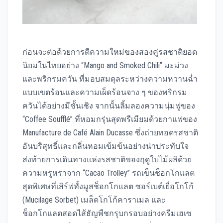
ก่อนจะต่อด้วยการตีความใหม่ของสองคู่รสชาติยอด
นิยมในไทยอย่าง “Mango and Smoked Chili” มะม่วง
และพริกรมควัน ที่มอบสมดุลระหว่างความหวานฉ่ำ
แบบเขตร้อนและความเผ็ดร้อนจาง ๆ ของพริกรม
ควันได้อย่างมีชั้นเชิง จากนั้นลิ้มลองความนุ่มฟูของ
“Coffee Soufflé” ที่หอมกรุ่นสุดพรีเมียมด้วยกาแฟของ
Manufacture de Café Alain Ducasse ซึ่งถ่ายทอดรสชาติ
อันบริสุทธิ์และกลิ่นหอมเข้มข้นอย่างน่าประทับใจ
ส่งท้ายการเดินทางแห่งรสชาติของฤดูใบไม้ผลิด้วย
ความหรูหราจาก “Cacao Trolley” รถเข็นช็อกโกแลต
สุดพิเศษที่เสิร์ฟทั้งมูสช็อกโกแลต ซอร์เบต์เยื่อโกโก้
(Mucilage Sorbet) เมล็ดโกโก้คาราเมล และ
ช็อกโกแลตสอดไส้ธัญพืชกรุบกรอบอย่างครีมเฮเซ