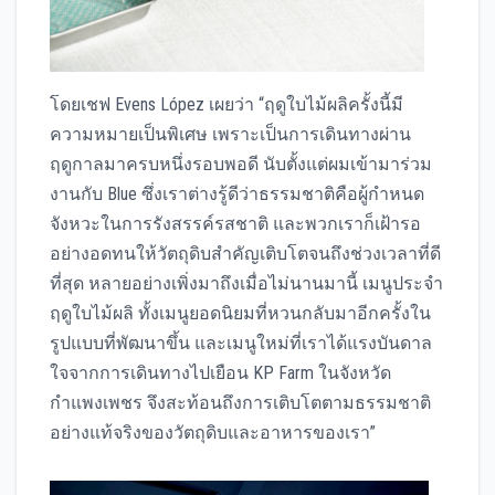
โดยเชฟ Evens López เผยว่า “ฤดูใบไม้ผลิครั้งนี้มี
ความหมายเป็นพิเศษ เพราะเป็นการเดินทางผ่าน
ฤดูกาลมาครบหนึ่งรอบพอดี นับตั้งแต่ผมเข้ามาร่วม
งานกับ Blue ซึ่งเราต่างรู้ดีว่าธรรมชาติคือผู้กำหนด
จังหวะในการรังสรรค์รสชาติ และพวกเราก็เฝ้ารอ
อย่างอดทนให้วัตถุดิบสำคัญเติบโตจนถึงช่วงเวลาที่ดี
ที่สุด หลายอย่างเพิ่งมาถึงเมื่อไม่นานมานี้ เมนูประจำ
ฤดูใบไม้ผลิ ทั้งเมนูยอดนิยมที่หวนกลับมาอีกครั้งใน
รูปแบบที่พัฒนาขึ้น และเมนูใหม่ที่เราได้แรงบันดาล
ใจจากการเดินทางไปเยือน KP Farm ในจังหวัด
กำแพงเพชร จึงสะท้อนถึงการเติบโตตามธรรมชาติ
อย่างแท้จริงของวัตถุดิบและอาหารของเรา”