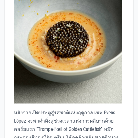
หลังจากเปิดประตูสู่รสชาติแห่งฤดูกาล เชฟ Evens
López จะพาดำดิ่งสู่ช่วงเวลาแห่งการผลิบานด้วย
คอร์สแรก “Trompe-l’œil of Golden Cuttlefish” หมึก
กระดองสีทองที่จัดเตรียมให้ดูคล้ายเส้นพาสต้าบาง