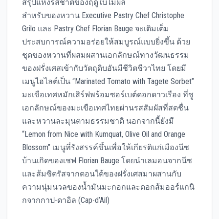
สรุปแห่งรสชาติของฤดูใบไม้ผลิ
สำหรับของหวาน Executive Pastry Chef Christophe
Grilo และ Pastry Chef Florian Bauge จะเติมเต็ม
ประสบการณ์ความอร่อยให้สมบูรณ์แบบยิ่งขึ้น ด้วย
ชุดของหวานที่ผสมผสานเอกลักษณ์ทางวัฒนธรรม
ของฝรั่งเศสเข้ากับวัตถุดิบอันมีชีวิตชีวาไทย โดยมี
เมนูไฮไลต์เป็น “Marinated Tomato with Tagete Sorbet”
มะเขือเทศหมักเสิร์ฟพร้อมซอร์เบต์ดอกดาวเรือง ที่ชู
เอกลักษณ์ของมะเขือเทศไทยผ่านรสสัมผัสที่สดชื่น
และหวานละมุนตามธรรมชาติ นอกจากนี้ยังมี
“Lemon from Nice with Kumquat, Olive Oil and Orange
Blossom” เมนูที่รังสรรค์ขึ้นเพื่อให้เกียรติแก่เมืองนีซ
บ้านเกิดของเชฟ Florian Bauge โดยนำเลมอนจากนีซ
และส้มซิตรัสจากตอนใต้ของฝรั่งเศสมาผสานกับ
ความนุ่มนวลของน้ำมันมะกอกและดอกส้มออร์แกนิ
กจากกาป-ดาอิล (Cap-d’Ail)