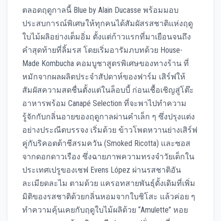
ตลอดฤดูกาลนี้ Blue by Alain Ducasse พร้อมมอบ
ประสบการณ์พิเศษให้ทุกคนได้สัมผัสรสชาติแห่งฤดู
ใบไม้ผลิอย่างเต็มอิ่ม ตั้งแต่ก้าวแรกที่มาเยือนจนถึง
คำสุดท้ายที่ลิ้มรส โดยเริ่มอารัมภบทด้วย House-
Made Kombucha คอมบูชาสูตรพิเศษของทางร้าน ที่
หมักจากผลผลิตประจำสัปดาห์ของฟาร์ม เสิร์ฟให้
สัมผัสความสดชื่นตั้งแต่ในล็อบบี้ ก่อนเชื้อเชิญสู่โต๊ะ
อาหารพร้อม Canapé Selection ที่จะพาไปทำความ
รู้จักกับกลิ่นอายของฤดูกาลผ่านคำเล็ก ๆ ซึ่งปรุงแต่ง
อย่างประณีตบรรจง เริ่มด้วย ข้าวโพดหวานย่างเสิร์ฟ
คู่กับริคอตต้าชีสรมควัน (Smoked Ricotta) และซอส
จากดอกดาวเรือง ซึ่งฉายภาพความทรงจำวัยเด็กใน
ประเทศเปรูของเชฟ Evens López ผ่านรสชาติอัน
ละเมียดละไม ตามด้วย แครอทสายพันธุ์ดั้งเดิมที่เพิ่ม
มิติของรสชาติด้วยกลิ่นหอมจากใบชิโสะ แล้วค่อย ๆ
ทำความคุ้นเคยกับฤดูใบไม้ผลิด้วย “Amulette” หอย