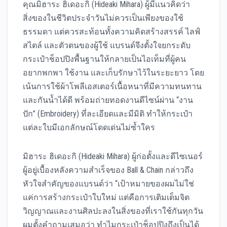
คุณมิฮาระ ฮิเดอะกิ (Hideaki Mihara) ผู้มีแนวคิดว่า
สิ่งของในชีวิตประจำวันไม่ควรเป็นเพียงของใช้
ธรรมดา แต่ควรสะท้อนทั้งความคิดสร้างสรรค์ ไลฟ์
สไตล์ และตัวตนของผู้ใช้ แบรนด์จึงตั้งใจยกระดับ
กระเป๋าช็อปปิงพื้นฐานให้กลายเป็นไอเท็มที่ผู้คน
อยากพกพา ใช้งาน และเก็บรักษาไว้ในระยะยาว โดย
เน้นการใช้ผ้าโพลีเอสเตอร์เนื้อหนาที่มีความทนทาน
และกันน้ำได้ดี พร้อมถ่ายทอดงานดีไซน์ผ่าน “งาน
ปัก” (Embroidery) ที่ละเอียดและมีมิติ ทำให้กระเป๋า
แต่ละใบมีเอกลักษณ์โดดเด่นไม่ซ้ำใคร
มิฮาระ ฮิเดอะกิ (Hideaki Mihara) ผู้ก่อตั้งและดีไซเนอร์
ผู้อยู่เบื้องหลังความสำเร็จของ Ball & Chain กล่าวถึง
หัวใจสำคัญของแบรนด์ว่า “เป้าหมายของผมไม่ใช่
แค่การสร้างกระเป๋าใบใหม่ แต่คือการเติมเต็มจิต
วิญญาณและงานศิลปะลงในสิ่งของที่เราใช้กันทุกวัน
ผมตั้งคำถามเสมอว่า ทำไมกระเป๋าช็อปปิงถึงเป็นได้