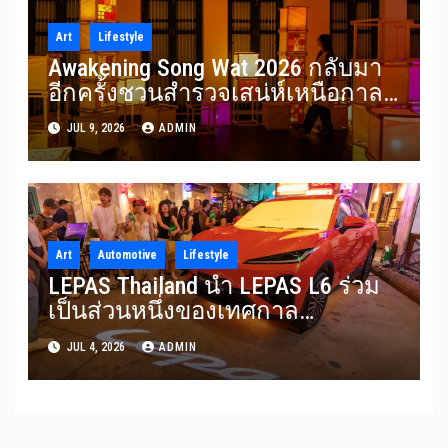
Art
Lifestyle
Awakening Song Wat 2026 กลับมา
อีกครั้งชวนสำรวจเสน่ห์เหนือกาล
เวลาของ ‘ทรงวาด’ ผ่านศิลปะแสง
JUL 9, 2026
ADMIN
ไฟ ในธีม “SON(G)EVITY” 3-12
กรกฎาคม 2569
Art
Automotive
Lifestyle
LEPAS Thailand นำ LEPAS L6 ร่วม
เป็นส่วนหนึ่งของเทศกาล
Awakening Song Wat 2026 สะท้อน
JUL 4, 2026
ADMIN
การผสานนวัตกรรม ความยั่งยืน
และไลฟ์สไตล์พรีเมียมเข้าด้วยกัน
อย่างลงตัว