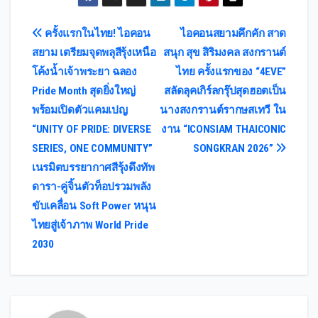
Post
ครั้งแรกในไทย! ไอคอน
ไอคอนสยามคึกคัก สาด
สยาม เตรียมจุดพลุสีรุ้งเหนือ
สนุก สุข สิริมงคล สงกรานต์
navigation
โค้งน้ำเจ้าพระยา ฉลอง
ไทย ครั้งแรกของ “4EVE”
Pride Month สุดยิ่งใหญ่
สลัดลุคเกิร์ลกรุ๊ปสุดฮอตเป็น
พร้อมเปิดตัวแคมเปญ
นางสงกรานต์รากษสเทวี ใน
“UNITY OF PRIDE: DIVERSE
งาน “ICONSIAM THAICONIC
SERIES, ONE COMMUNITY”
SONGKRAN 2026”
เนรมิตบรรยากาศสีรุ้งดึงทัพ
ดารา-คู่จิ้นตัวท็อปรวมพลัง
ขับเคลื่อน Soft Power หนุน
ไทยสู่เจ้าภาพ World Pride
2030