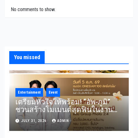
No comments to show.
You missed
Entertainment
Event
เตรียมหัวใจให้พร้อม! “อัพ-ภูมิ”
ชวนสร้างโมเมนต์สุดฟินในงาน
“THE SCENT OF SIAM” ลุ้น Group
JULY 31, 2026
ADMIN
Shot แบบใกล้ชิด 5 สิงหาคมนี้