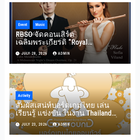
Event
Music
RBSO จัดคอนเสิร์ต
เฉลิมพระเกียรติ “Royal
Benevolence” รวมบทประพันธ์
JULY 28, 2026
ADMIN
อมตะจาก Mendelssohn และ
Rimsky-Korsakov 31 กรกฎาคมนี้
Activity
สัมผัสเสน่ห์บอร์ดเกมไทย เล่น
เรียนรู้ แข่งขัน ในงาน Thailand
Board Game Show Go arounD บอร์ด
JULY 23, 2026
ADMIN
เกมไทยออนทัวร์ วันที่ 24-26
กรกฎาคม 2569 ณ ICS Lifestyle