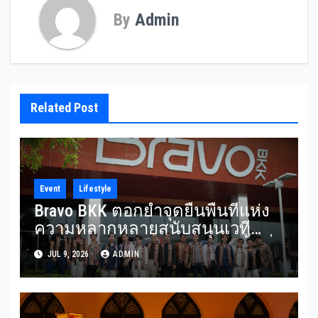
By
Admin
Related Post
Event
Lifestyle
Bravo BKK ตอกย้ำจุดยืนพื้นที่แห่ง
ความหลากหลายสนับสนุนเวที
Mister Gay Thailand 2026 เปิดพื้นที่
JUL 9, 2026
ADMIN
ส่งต่อแรงบันดาลใจและความเท่า
เทียมสู่สังคม