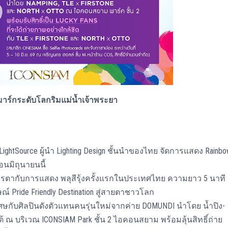
าร์กระดับโลกริมแม่น้ำเจ้าพระยา
ightSource ผู้นำ Lighting Design ชั้นนำของไทย จัดการแสดง Rainb
นมิถุนายนนี้
ระการตากับการแสดง พลุสีรุ้งครั้งแรกในประเทศไทย ความยาว 5 นาที
 Pride Friendly Destination สู่สายตาชาวโลก
มพิเศษกับศิลปินดังตัวแทนคนรุ่นใหม่จากค่าย DOMUNDI นำโดย น้ำปิง-
โต้ ณ บริเวณ ICONSIAM Park ชั้น 2 ไอคอนสยาม พร้อมลุ้นสิทธิ์ถ่าย