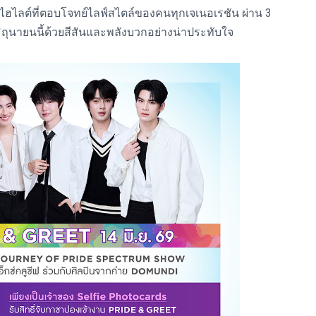
ไฮไลต์ที่ตอบโจทย์ไลฟ์สไตล์ของคนทุกเจเนอเรชัน ผ่าน 3
ิถุนายนนี้ด้วยสีสันและพลังบวกอย่างน่าประทับใจ