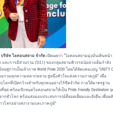
่ บริษัท ไอคอนสยาม จำกัด
เปิดเผยว่า “ไอคอนสยามมุ่งมั่นเดินหน้า
ละการมีส่วนร่วม (D.E.I.) ของกลุ่มสยามพิวรรธน์อย่างเต็มกำลัง
ทยสู่การเป็นเจ้าภาพ World Pride 2030 โดยได้จัดแคมเปญ “UNITY 
มรวมทุกความหลากหลาย สู่หนึ่งหัวใจแห่งความภาคภูมิ” เพื่อ
ระดับโลกที่เปิดกว้างสำหรับทุกคนอย่างไร้ขีดจำกัด ภายใต้มาตรฐาน
บที่สุด พร้อมปักหมุดไอคอนสยามให้เป็น Pride Friendly Destination จุ
ั่วโลก พร้อมส่งมอบประสบการณ์ที่ยอดเยี่ยมและยั่งยืน เพื่อผล
วโลกอย่างสง่างามและภาคภูมิ”