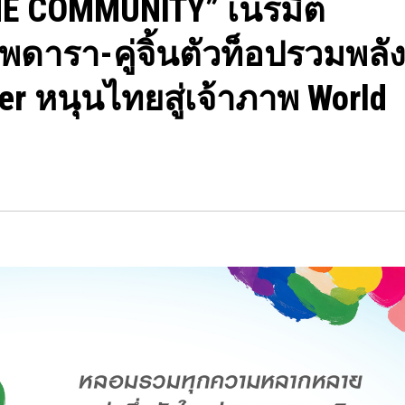
NE COMMUNITY” เนรมิต
ัพดารา-คู่จิ้นตัวท็อปรวมพลั
wer หนุนไทยสู่เจ้าภาพ World