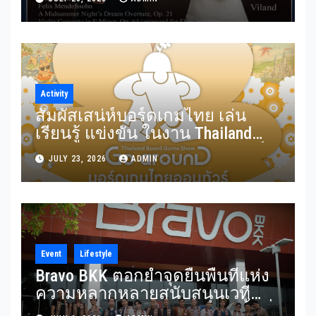
อมตะจาก Mendelssohn และ
Rimsky-Korsakov 31 กรกฎาคมนี้
Activity
สัมผัสเสน่ห์บอร์ดเกมไทย เล่น
เรียนรู้ แข่งขัน ในงาน Thailand
Board Game Show Go arounD บอร์ด
JULY 23, 2026
ADMIN
เกมไทยออนทัวร์ วันที่ 24-26
กรกฎาคม 2569 ณ ICS Lifestyle
Complex
Event
Lifestyle
Bravo BKK ตอกย้ำจุดยืนพื้นที่แห่ง
ความหลากหลายสนับสนุนเวที
Mister Gay Thailand 2026 เปิดพื้นที่