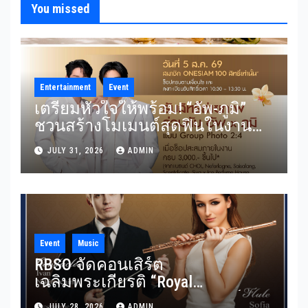
You missed
Entertainment
Event
เตรียมหัวใจให้พร้อม! “อัพ-ภูมิ”
ชวนสร้างโมเมนต์สุดฟินในงาน
“THE SCENT OF SIAM” ลุ้น Group
JULY 31, 2026
ADMIN
Shot แบบใกล้ชิด 5 สิงหาคมนี้
Event
Music
RBSO จัดคอนเสิร์ต
เฉลิมพระเกียรติ “Royal
Benevolence” รวมบทประพันธ์
JULY 28, 2026
ADMIN