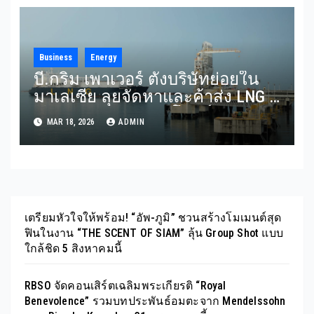
Business
Energy
บี.กริม เพาเวอร์ ตั้งบริษัทย่อยใน
มาเลเซีย ลุยจัดหาและค้าส่ง LNG –
ก๊าซธรรมชาติ ตอบโจทย์ผู้ผลิต
MAR 18, 2026
ADMIN
ไฟฟ้าและกลุ่มลูกค้าอุตสาหกรรม
เตรียมหัวใจให้พร้อม! “อัพ-ภูมิ” ชวนสร้างโมเมนต์สุด
ฟินในงาน “THE SCENT OF SIAM” ลุ้น Group Shot แบบ
ใกล้ชิด 5 สิงหาคมนี้
RBSO จัดคอนเสิร์ตเฉลิมพระเกียรติ “Royal
Benevolence” รวมบทประพันธ์อมตะจาก Mendelssohn