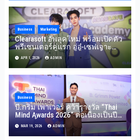
Business
Marketing
Clearasoft อัพลุคใหม่ พร้อมเปิดตัว
พรีเซนเตอร์คู่แรก อู่อู๋-เซฟเจาะ
ตลาดดูแลสิววัยรุ่นครบทุกขั้นตอน
APR 1, 2026
ADMIN
Business
บี.กริม เพาเวอร์ คว้ารางวัล “Thai
Mind Awards 2026” ต่อเนื่องเป็นปีที่
2ตอกย้ำองค์กรต้นแบบด้านการ
MAR 19, 2026
ADMIN
เสริมสร้างสุขภาวะทางจิตของ
พนักงานครบทั้ง 5 มิติ