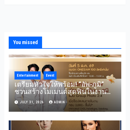
You missed
Entertainment
Event
เตรียมหัวใจให้พร้อม! “อัพ-ภูมิ”
ชวนสร้างโมเมนต์สุดฟินในงาน
“THE SCENT OF SIAM” ลุ้น Group
JULY 31, 2026
ADMIN
Shot แบบใกล้ชิด 5 สิงหาคมนี้