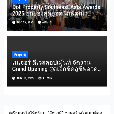
Dot Property Southeast Asia Awards
2025 ยกย่องสุดยอดนักพัฒนา
อสังหาริมทรัพย์โครงการระดับ
DEC 15, 2025
ADMIN
แลนด์มาร์ก และเอเจนซี่ยอดเยี่ยม
แห่งภูมิภาคเอเชียตะวันออกเฉียง
ใต้
Property
เมเจอร์ ดีเวลลอปเม้นท์ จัดงาน
Grand Opening สุดเอ็กซ์คลูซีฟอวด
โฉมโครงการใหม่ “มาวิสต้า พร้อม
NOV 16, 2025
ADMIN
พงษ์” เพนท์เฮ้าส์สุดหรูใจกลาง
พร้อมพงษ์
เตรียมหัวใจให้พร้อม! “อัพ-ภูมิ” ชวนสร้างโมเมนต์สุด