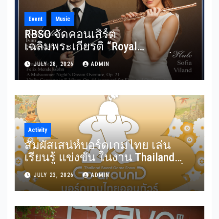
Event
Music
RBSO จัดคอนเสิร์ต
เฉลิมพระเกียรติ “Royal
Benevolence” รวมบทประพันธ์
JULY 28, 2026
ADMIN
อมตะจาก Mendelssohn และ
Rimsky-Korsakov 31 กรกฎาคมนี้
Activity
สัมผัสเสน่ห์บอร์ดเกมไทย เล่น
เรียนรู้ แข่งขัน ในงาน Thailand
Board Game Show Go arounD บอร์ด
JULY 23, 2026
ADMIN
เกมไทยออนทัวร์ วันที่ 24-26
กรกฎาคม 2569 ณ ICS Lifestyle
Complex