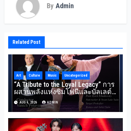
By
Admin
Related Post
Art
Culture
Music
Uncategorized
“A Tribute to the Loyal Legacy” การ
ผสานพลังแห่งซิมโฟนีและบัลเลต์
RBSO ร่วม Bangkok City Ballet
AUG 6, 2026
ADMIN
ถ่ายทอดบทประพันธ์อมตะอย่าง
สง่างาม