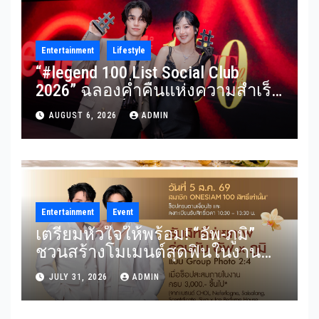
Entertainment
Lifestyle
“#legend 100 List Social Club
2026” ฉลองค่ำคืนแห่งความสำเร็จ
รวมผู้นำองค์กร นักธุรกิจ ศิลปิน
AUGUST 6, 2026
ADMIN
นักแสดง และอินฟลูเอนเซอร์ชื่อดัง
ร่วมงานคับคั่ง
Entertainment
Event
เตรียมหัวใจให้พร้อม! “อัพ-ภูมิ”
ชวนสร้างโมเมนต์สุดฟินในงาน
“THE SCENT OF SIAM” ลุ้น Group
JULY 31, 2026
ADMIN
Shot แบบใกล้ชิด 5 สิงหาคมนี้