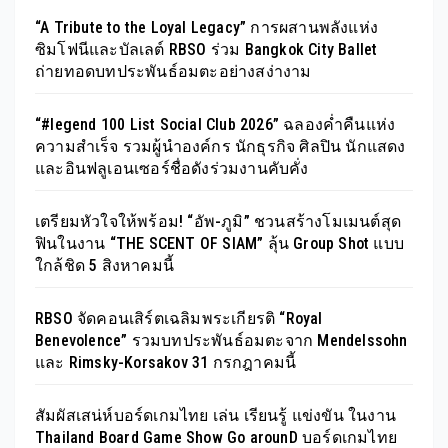
“A Tribute to the Loyal Legacy” การผสานพลังแห่ง
ซิมโฟนีและบัลเลต์ RBSO ร่วม Bangkok City Ballet
ถ่ายทอดบทประพันธ์อมตะอย่างสง่างาม
“#legend 100 List Social Club 2026” ฉลองค่ำคืนแห่ง
ความสำเร็จ รวมผู้นำองค์กร นักธุรกิจ ศิลปิน นักแสดง
และอินฟลูเอนเซอร์ชื่อดังร่วมงานคับคั่ง
เตรียมหัวใจให้พร้อม! “อัพ-ภูมิ” ชวนสร้างโมเมนต์สุด
ฟินในงาน “THE SCENT OF SIAM” ลุ้น Group Shot แบบ
ใกล้ชิด 5 สิงหาคมนี้
RBSO จัดคอนเสิร์ตเฉลิมพระเกียรติ “Royal
Benevolence” รวมบทประพันธ์อมตะจาก Mendelssohn
และ Rimsky-Korsakov 31 กรกฎาคมนี้
สัมผัสเสน่ห์บอร์ดเกมไทย เล่น เรียนรู้ แข่งขัน ในงาน
Thailand Board Game Show Go arounD บอร์ดเกมไทย