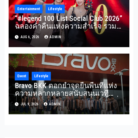
Entertainment
Lifestyle
“#legend 100 List Social Club 2026”
ฉลองค่ำคืนแห่งความสำเร็จ รวม
ผู้นำองค์กร นักธุรกิจ ศิลปิน นัก
AUG 6, 2026
ADMIN
แสดง และอินฟลูเอนเซอร์ชื่อดัง
ร่วมงานคับคั่ง
Event
Lifestyle
Bravo BKK ตอกย้ำจุดยืนพื้นที่แห่ง
ความหลากหลายสนับสนุนเวที
Mister Gay Thailand 2026 เปิดพื้นที่
JUL 9, 2026
ADMIN
ส่งต่อแรงบันดาลใจและความเท่า
เทียมสู่สังคม