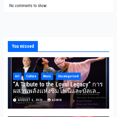
No comments to show.
You missed
Art
Culture
Music
Uncategorized
“A Tribute to the Loyal Legacy” การ
ผสานพลังแห่งซิมโฟนีและบัลเลต์
RBSO ร่วม Bangkok City Ballet
AUGUST 6, 2026
ADMIN
ถ่ายทอดบทประพันธ์อมตะอย่าง
สง่างาม