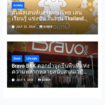
Activity
สัมผัสเสน่ห์บอร์ดเกมไทย เล่น
เรียนรู้ แข่งขัน ในงาน Thailand
Board Game Show Go arounD บอร์ด
JULY 23, 2026
ADMIN
เกมไทยออนทัวร์ วันที่ 24-26
กรกฎาคม 2569 ณ ICS Lifestyle
Complex
Event
Lifestyle
Bravo BKK ตอกย้ำจุดยืนพื้นที่แห่ง
ความหลากหลายสนับสนุนเวที
Mister Gay Thailand 2026 เปิดพื้นที่
JULY 9, 2026
ADMIN
ส่งต่อแรงบันดาลใจและความเท่า
เทียมสู่สังคม