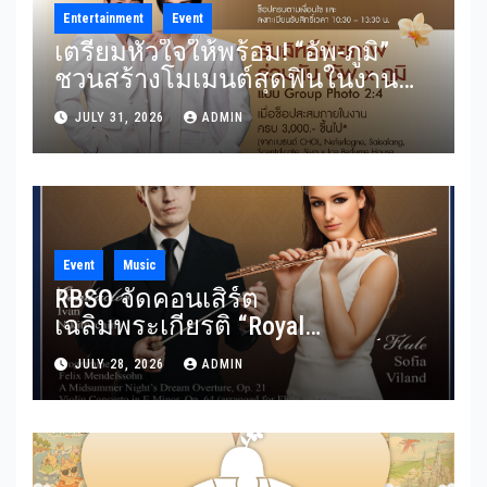
Entertainment
Event
เตรียมหัวใจให้พร้อม! “อัพ-ภูมิ”
ชวนสร้างโมเมนต์สุดฟินในงาน
“THE SCENT OF SIAM” ลุ้น Group
JULY 31, 2026
ADMIN
Shot แบบใกล้ชิด 5 สิงหาคมนี้
Event
Music
RBSO จัดคอนเสิร์ต
เฉลิมพระเกียรติ “Royal
Benevolence” รวมบทประพันธ์
JULY 28, 2026
ADMIN
อมตะจาก Mendelssohn และ
Rimsky-Korsakov 31 กรกฎาคมนี้