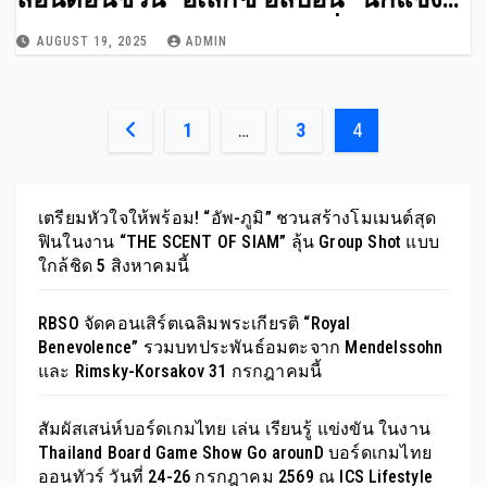
ฟอร์มูลาวัน ร่วมฉลองให้กับที่สุดของ
AUGUST 19, 2025
ADMIN
ความเป็นไทยผ่านอาหาร เครื่องดื่ม และ
กีฬามอเตอร์สปอร์ตระดับโลก
Posts
1
…
3
4
pagination
เตรียมหัวใจให้พร้อม! “อัพ-ภูมิ” ชวนสร้างโมเมนต์สุด
ฟินในงาน “THE SCENT OF SIAM” ลุ้น Group Shot แบบ
ใกล้ชิด 5 สิงหาคมนี้
RBSO จัดคอนเสิร์ตเฉลิมพระเกียรติ “Royal
Benevolence” รวมบทประพันธ์อมตะจาก Mendelssohn
และ Rimsky-Korsakov 31 กรกฎาคมนี้
สัมผัสเสน่ห์บอร์ดเกมไทย เล่น เรียนรู้ แข่งขัน ในงาน
Thailand Board Game Show Go arounD บอร์ดเกมไทย
ออนทัวร์ วันที่ 24-26 กรกฎาคม 2569 ณ ICS Lifestyle