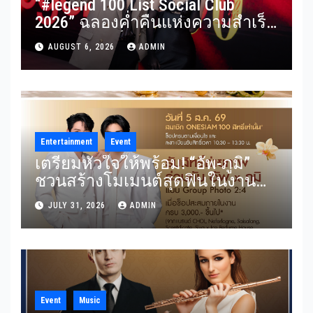
“#legend 100 List Social Club
2026” ฉลองค่ำคืนแห่งความสำเร็จ
รวมผู้นำองค์กร นักธุรกิจ ศิลปิน
AUGUST 6, 2026
ADMIN
นักแสดง และอินฟลูเอนเซอร์ชื่อดัง
ร่วมงานคับคั่ง
Entertainment
Event
เตรียมหัวใจให้พร้อม! “อัพ-ภูมิ”
ชวนสร้างโมเมนต์สุดฟินในงาน
“THE SCENT OF SIAM” ลุ้น Group
JULY 31, 2026
ADMIN
Shot แบบใกล้ชิด 5 สิงหาคมนี้
Event
Music