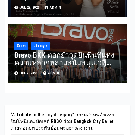
ประพันธ์อมตะจาก Mendelssohn
JUL 28, 2026
ADMIN
และ Rimsky-Korsakov 31
กรกฎาคมนี้
Event
Lifestyle
Bravo BKK ตอกย้ำจุดยืนพื้นที่แห่ง
ความหลากหลายสนับสนุนเวที
Mister Gay Thailand 2026 เปิดพื้นที่
JUL 9, 2026
ADMIN
ส่งต่อแรงบันดาลใจและความเท่า
เทียมสู่สังคม
“A Tribute to the Loyal Legacy” การผสานพลังแห่ง
ซิมโฟนีและบัลเลต์ RBSO ร่วม Bangkok City Ballet
ถ่ายทอดบทประพันธ์อมตะอย่างสง่างาม