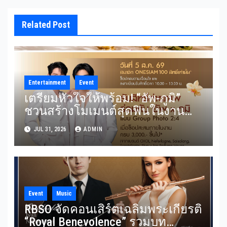
Related Post
Entertainment
Event
เตรียมหัวใจให้พร้อม! “อัพ-ภูมิ”
ชวนสร้างโมเมนต์สุดฟินในงาน
“THE SCENT OF SIAM” ลุ้น Group
JUL 31, 2026
ADMIN
Shot แบบใกล้ชิด 5 สิงหาคมนี้
Event
Music
RBSO จัดคอนเสิร์ตเฉลิมพระเกียรติ
“Royal Benevolence” รวมบท