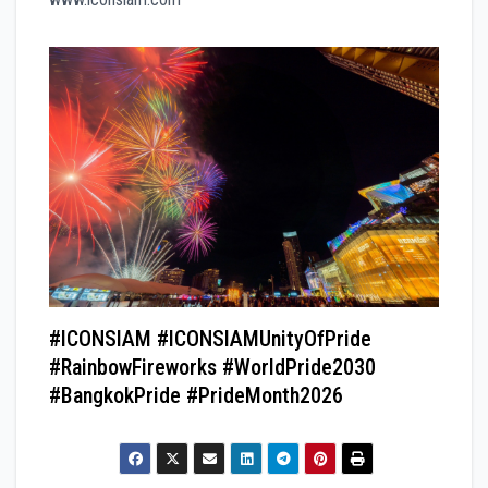
#ICONSIAM #ICONSIAMUnityOfPride
#RainbowFireworks #WorldPride2030
#BangkokPride #PrideMonth2026