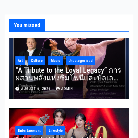
You missed
Art
Culture
Music
Uncategorized
“A Tribute to the Loyal Legacy” การ
ผสานพลังแห่งซิมโฟนีและบัลเลต์
RBSO ร่วม Bangkok City Ballet
AUGUST 6, 2026
ADMIN
ถ่ายทอดบทประพันธ์อมตะอย่าง
สง่างาม
Entertainment
Lifestyle