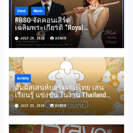
Event
Music
RBSO จัดคอนเสิร์ต
เฉลิมพระเกียรติ “Royal
Benevolence” รวมบทประพันธ์
JULY 28, 2026
ADMIN
อมตะจาก Mendelssohn และ
Rimsky-Korsakov 31 กรกฎาคมนี้
Activity
สัมผัสเสน่ห์บอร์ดเกมไทย เล่น
เรียนรู้ แข่งขัน ในงาน Thailand
Board Game Show Go arounD บอร์ด
JULY 23, 2026
ADMIN
เกมไทยออนทัวร์ วันที่ 24-26
กรกฎาคม 2569 ณ ICS Lifestyle
Complex