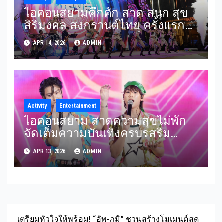
ไอคอนสยามคึกคัก สาด สนุก สุข
สิริมงคล สงกรานต์ไทย ครั้งแรก
ของ “4EVE” สลัดลุคเกิร์ลกรุ๊ปสุด
APR 14, 2026
ADMIN
ฮอตเป็นนางสงกรานต์รากษสเทวี
ในงาน “ICONSIAM THAICONIC
SONGKRAN 2026”
Activity
Entertainment
ไอคอนสยาม สาดความสุขไม่พัก
จัดเต็มความบันเทิงครบรสริม
เจ้าพระยา“อู่อู๋–เซฟ”, “ริวจิน–แพท
APR 13, 2026
ADMIN
จิ”, “DOMUNDI GEN 5” ปล่อยเคมี
ความจิ้นเพลินกับลิเกเงินล้าน “ศร
ราม น้ำเพชร” และมันต่อเนื่องด้วย
มินิคอนเสิร์ต “New Country”
เตรียมหัวใจให้พร้อม! “อัพ-ภูมิ” ชวนสร้างโมเมนต์สุด