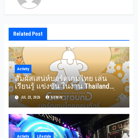
Related Post
Activity
สัมผัสเสน่ห์บอร์ดเกมไทย เล่น
เรียนรู้ แข่งขัน ในงาน Thailand
Board Game Show Go arounD บอร์ด
JUL 23, 2026
ADMIN
เกมไทยออนทัวร์ วันที่ 24-26
กรกฎาคม 2569 ณ ICS Lifestyle
Complex
Activity
Lifestyle