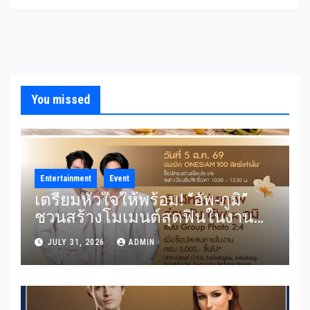
You missed
Entertainment
Event
เตรียมหัวใจให้พร้อม! “อัพ-ภูมิ”
ชวนสร้างโมเมนต์สุดฟินในงาน
“THE SCENT OF SIAM” ลุ้น Group
JULY 31, 2026
ADMIN
Shot แบบใกล้ชิด 5 สิงหาคมนี้