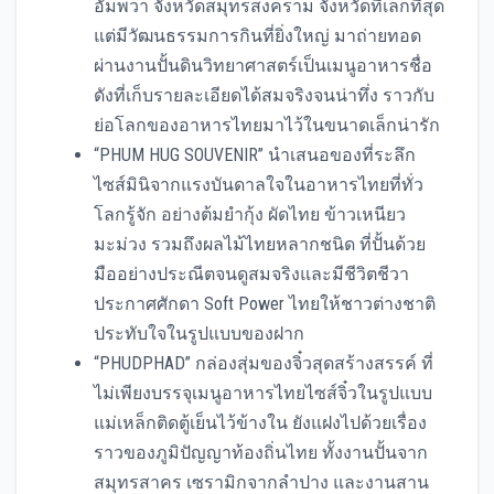
อัมพวา จังหวัดสมุทรสงคราม จังหวัดที่เล็กที่สุด
แต่มีวัฒนธรรมการกินที่ยิ่งใหญ่ มาถ่ายทอด
ผ่านงานปั้นดินวิทยาศาสตร์เป็นเมนูอาหารชื่อ
ดังที่เก็บรายละเอียดได้สมจริงจนน่าทึ่ง ราวกับ
ย่อโลกของอาหารไทยมาไว้ในขนาดเล็กน่ารัก
“PHUM HUG SOUVENIR” นำเสนอของที่ระลึก
ไซส์มินิจากแรงบันดาลใจในอาหารไทยที่ทั่ว
โลกรู้จัก อย่างต้มยำกุ้ง ผัดไทย ข้าวเหนียว
มะม่วง รวมถึงผลไม้ไทยหลากชนิด ที่ปั้นด้วย
มืออย่างประณีตจนดูสมจริงและมีชีวิตชีวา
ประกาศศักดา Soft Power ไทยให้ชาวต่างชาติ
ประทับใจในรูปแบบของฝาก
“PHUDPHAD” กล่องสุ่มของจิ๋วสุดสร้างสรรค์ ที่
ไม่เพียงบรรจุเมนูอาหารไทยไซส์จิ๋วในรูปแบบ
แม่เหล็กติดตู้เย็นไว้ข้างใน ยังแฝงไปด้วยเรื่อง
ราวของภูมิปัญญาท้องถิ่นไทย ทั้งงานปั้นจาก
สมุทรสาคร เซรามิกจากลำปาง และงานสาน