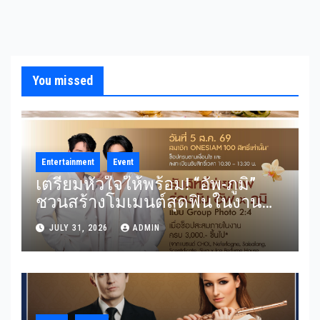
You missed
Entertainment
Event
เตรียมหัวใจให้พร้อม! “อัพ-ภูมิ”
ชวนสร้างโมเมนต์สุดฟินในงาน
“THE SCENT OF SIAM” ลุ้น Group
JULY 31, 2026
ADMIN
Shot แบบใกล้ชิด 5 สิงหาคมนี้