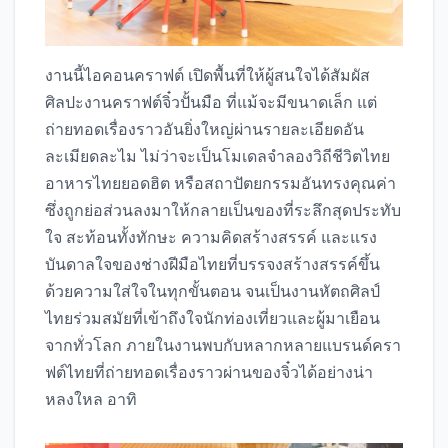
งานนี้ไอคอนคราฟต์ เปิดพื้นที่ให้ผู้สนใจได้สัมผัส
ศิลปะงานคราฟต์จิ๋วปั้นมือ ที่แม้จะมีขนาดเล็ก แต่
ถ่ายทอดเรื่องราวอันยิ่งใหญ่ผ่านรายละเอียดอัน
ละเมียดละไม ไม่ว่าจะเป็นโมเดลจำลองวิถีชีวิตไทย
อาหารไทยยอดฮิต หรือสถาปัตยกรรมอันทรงคุณค่า
ซึ่งถูกย่อส่วนลงมาให้กลายเป็นของที่ระลึกสุดประทับ
ใจ สะท้อนทั้งทักษะ ความคิดสร้างสรรค์ และแรง
บันดาลใจของช่างฝีมือไทยที่บรรจงสร้างสรรค์ขึ้น
ด้วยความใส่ใจในทุกขั้นตอน จนเป็นงานหัตถศิลป์
ไทยร่วมสมัยที่เข้าถึงใจนักท่องเที่ยวและผู้มาเยือน
จากทั่วโลก ภายในงานพบกับหลากหลายแบรนด์ครา
ฟต์ไทยที่ถ่ายทอดเรื่องราวผ่านของจิ๋วได้อย่างน่า
หลงใหล อาทิ