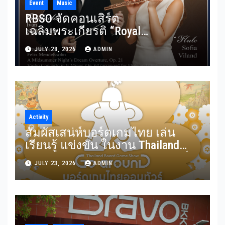
Event
Music
RBSO จัดคอนเสิร์ต
เฉลิมพระเกียรติ “Royal
Benevolence” รวมบทประพันธ์
JULY 28, 2026
ADMIN
อมตะจาก Mendelssohn และ
Rimsky-Korsakov 31 กรกฎาคมนี้
Activity
สัมผัสเสน่ห์บอร์ดเกมไทย เล่น
เรียนรู้ แข่งขัน ในงาน Thailand
Board Game Show Go arounD บอร์ด
JULY 23, 2026
ADMIN
เกมไทยออนทัวร์ วันที่ 24-26
กรกฎาคม 2569 ณ ICS Lifestyle
Complex