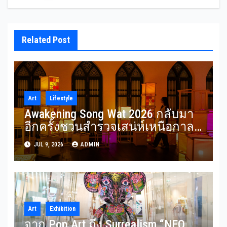
Related Post
Art
Lifestyle
Awakening Song Wat 2026 กลับมา
อีกครั้งชวนสำรวจเสน่ห์เหนือกาล
เวลาของ ‘ทรงวาด’ ผ่านศิลปะแสง
JUL 9, 2026
ADMIN
ไฟ ในธีม “SON(G)EVITY” 3-12
กรกฎาคม 2569
Art
Exhibition
จาก Pop Art ถึง Surrealism “NEO