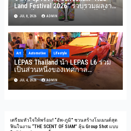
Land Festival 2026” รวบรวมผลงาน
ศิลปินไทยหลากหลายสไตล์ไว้ใน
JUL 8, 2026
ADMIN
งานเดียว
Art
Automotive
Lifestyle
LEPAS Thailand นำ LEPAS L6 ร่วม
เป็นส่วนหนึ่งของเทศกาล
Awakening Song Wat 2026 สะท้อน
JUL 4, 2026
ADMIN
การผสานนวัตกรรม ความยั่งยืน
และไลฟ์สไตล์พรีเมียมเข้าด้วยกัน
อย่างลงตัว
เตรียมหัวใจให้พร้อม! “อัพ-ภูมิ” ชวนสร้างโมเมนต์สุด
ฟินในงาน “THE SCENT OF SIAM” ลุ้น Group Shot แบบ