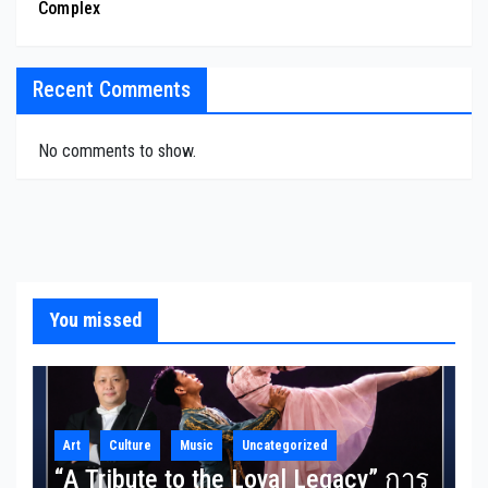
Complex
Recent Comments
No comments to show.
You missed
Art
Culture
Music
Uncategorized
“A Tribute to the Loyal Legacy” การ