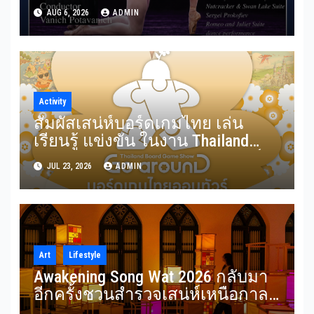
RBSO ร่วม Bangkok City Ballet
AUG 6, 2026
ADMIN
ถ่ายทอดบทประพันธ์อมตะอย่าง
สง่างาม
Activity
สัมผัสเสน่ห์บอร์ดเกมไทย เล่น
เรียนรู้ แข่งขัน ในงาน Thailand
Board Game Show Go arounD บอร์ด
JUL 23, 2026
ADMIN
เกมไทยออนทัวร์ วันที่ 24-26
กรกฎาคม 2569 ณ ICS Lifestyle
Complex
Art
Lifestyle
Awakening Song Wat 2026 กลับมา
อีกครั้งชวนสำรวจเสน่ห์เหนือกาล
เวลาของ ‘ทรงวาด’ ผ่านศิลปะแสง