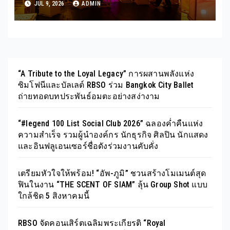
JUL 9, 2026
ADMIN
ไฟ ในธีม “SON(G)EVITY” 3-12
กรกฎาคม 2569
“A Tribute to the Loyal Legacy” การผสานพลังแห่ง
ซิมโฟนีและบัลเลต์ RBSO ร่วม Bangkok City Ballet
ถ่ายทอดบทประพันธ์อมตะอย่างสง่างาม
“#legend 100 List Social Club 2026” ฉลองค่ำคืนแห่ง
ความสำเร็จ รวมผู้นำองค์กร นักธุรกิจ ศิลปิน นักแสดง
และอินฟลูเอนเซอร์ชื่อดังร่วมงานคับคั่ง
เตรียมหัวใจให้พร้อม! “อัพ-ภูมิ” ชวนสร้างโมเมนต์สุด
ฟินในงาน “THE SCENT OF SIAM” ลุ้น Group Shot แบบ
ใกล้ชิด 5 สิงหาคมนี้
RBSO จัดคอนเสิร์ตเฉลิมพระเกียรติ “Royal