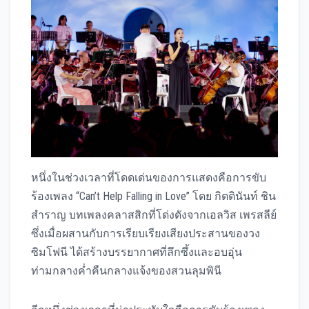
หนึ่งในช่วงเวลาที่โดดเด่นของการแสดงคือการขับ
ร้องเพลง “Can’t Help Falling in Love” โดย กิตตินันท์ ชิน
สำราญ บทเพลงคลาสสิกที่โด่งดังจากเอลวิส เพรสลีย์
ซึ่งเมื่อผสานกับการเรียบเรียงเสียงประสานของวง
ซิมโฟนี ได้สร้างบรรยากาศที่ลึกซึ้งและอบอุ่น
ท่ามกลางค่ำคืนกลางแจ้งของสวนลุมพินี