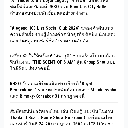
“A Tribute to the Loyal Legacy” การผสานพลังแห่ง
ซิมโฟนีและบัลเลต์ RBSO ร่วม Bangkok City Ballet
ถ่ายทอดบทประพันธ์อมตะอย่างสง่างาม
“#legend 100 List Social Club 2026” ฉลองค่ำคืนแห่ง
ความสำเร็จ รวมผู้นำองค์กร นักธุรกิจ ศิลปิน นักแสดง
และอินฟลูเอนเซอร์ชื่อดังร่วมงานคับคั่ง
เตรียมหัวใจให้พร้อม! “อัพ-ภูมิ” ชวนสร้างโมเมนต์สุด
ฟินในงาน “THE SCENT OF SIAM” ลุ้น Group Shot แบบ
ใกล้ชิด 5 สิงหาคมนี้
RBSO จัดคอนเสิร์ตเฉลิมพระเกียรติ “Royal
Benevolence” รวมบทประพันธ์อมตะจาก Mendelssohn
และ Rimsky-Korsakov 31 กรกฎาคมนี้
สัมผัสเสน่ห์บอร์ดเกมไทย เล่น เรียนรู้ แข่งขัน ในงาน
Thailand Board Game Show Go arounD บอร์ดเกมไทย
ออนทัวร์ วันที่ 24-26 กรกฎาคม 2569 ณ ICS Lifestyle