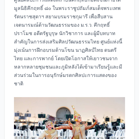
มูลนิธิคึกฤทธิ์ ๘๐ ในพระราชูปถัมภ์สมเด็จพระเทพ
รัตนราชสุดาฯ สยามบรมราชกุมารี เพื่อสืบสาน
เจตนารมณ์ด้านวัฒนธรรมของ ม.ร.ว. คึกฤทธิ์
ปราโมช อดีตรัฐบุรุษ นักวิชาการ และผู้มีบทบาท
สำคัญในการส่งเสริมศิลปวัฒนธรรมไทย ศูนย์แห่งนี้
มุ่งเน้นการฝึกอบรมด้านโขน นาฏศิลป์ไทย ดนตรี
ไทย และการพากย์ โดยเปิดโอกาสให้เยาวชนจาก
หลากหลายชุมชนและภูมิหลังได้เข้ามาเรียนรู้และมี
ส่วนร่วมในการอนุรักษ์มรดกศิลปะการแสดงของ
ชาติ