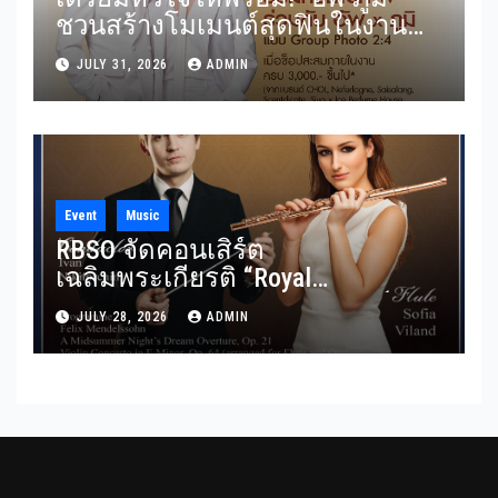
ชวนสร้างโมเมนต์สุดฟินในงาน
“THE SCENT OF SIAM” ลุ้น Group
JULY 31, 2026
ADMIN
Shot แบบใกล้ชิด 5 สิงหาคมนี้
Event
Music
RBSO จัดคอนเสิร์ต
เฉลิมพระเกียรติ “Royal
Benevolence” รวมบทประพันธ์
JULY 28, 2026
ADMIN
อมตะจาก Mendelssohn และ
Rimsky-Korsakov 31 กรกฎาคมนี้