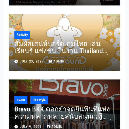
อมตะจาก Mendelssohn และ
Rimsky-Korsakov 31 กรกฎาคมนี้
Activity
สัมผัสเสน่ห์บอร์ดเกมไทย เล่น
เรียนรู้ แข่งขัน ในงาน Thailand
Board Game Show Go arounD บอร์ด
JULY 23, 2026
ADMIN
เกมไทยออนทัวร์ วันที่ 24-26
กรกฎาคม 2569 ณ ICS Lifestyle
Complex
Event
Lifestyle
Bravo BKK ตอกย้ำจุดยืนพื้นที่แห่ง
ความหลากหลายสนับสนุนเวที
Mister Gay Thailand 2026 เปิดพื้นที่
JULY 9, 2026
ADMIN