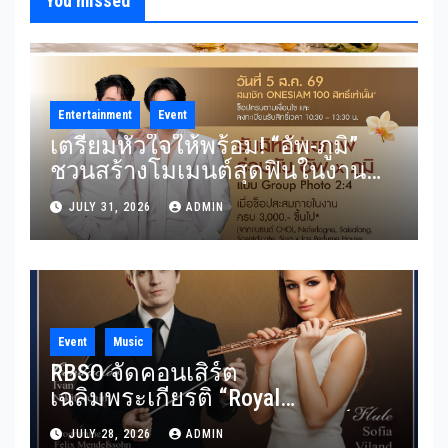
You missed
Entertainment
Event
เตรียมหัวใจให้พร้อม! “อัพ-ภูมิ”
ชวนสร้างโมเมนต์สุดฟินในงาน
“THE SCENT OF SIAM” ลุ้น Group
JULY 31, 2026
ADMIN
Shot แบบใกล้ชิด 5 สิงหาคมนี้
Event
Music
RBSO จัดคอนเสิร์ต
เฉลิมพระเกียรติ “Royal
Benevolence” รวมบทประพันธ์
JULY 28, 2026
ADMIN