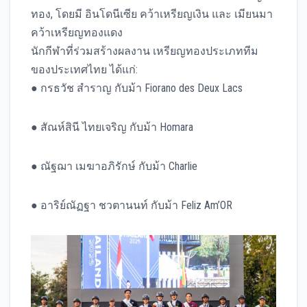
ทอง, โดยมี อินโดนีเซีย คว้าเหรียญเงิน และ เมียนมา
คว้าเหรียญทองแดง
นักกีฬาที่ร่วมสร้างผลงาน เหรียญทองประเภททีม
ของประเทศไทย ได้แก่:
● กรธวัช สำราญ กับม้า Fiorano des Deux Lacs
● สัณห์สินี ไทยเจริญ กับม้า Homara
● ณัฐฌา เมฆาอภิรักษ์ กับม้า Charlie
● อาริย์ณัฏฐา ชวตานนท์ กับม้า Feliz Am’OR