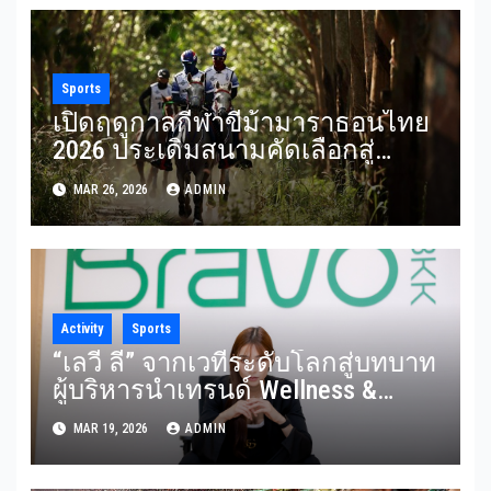
Sports
เปิดฤดูกาลกีฬาขี่ม้ามาราธอนไทย
2026 ประเดิมสนามคัดเลือกสู่
King’s Cup
MAR 26, 2026
ADMIN
Activity
Sports
“เลวี่ ลี” จากเวทีระดับโลกสู่บทบาท
ผู้บริหารนำเทรนด์ Wellness &
Healthy Lifestyle สร้าง
MAR 19, 2026
ADMIN
ประสบการณ์ลูกค้าที่แตกต่างเหนือ
ระดับกับภารกิจปั้น Bravo BKK สู่