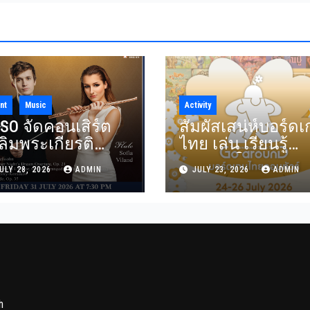
nt
Music
Activity
SO จัดคอนเสิร์ต
สัมผัสเสน่ห์บอร์ด
ลิมพระเกียรติ
ไทย เล่น เรียนรู้
oyal Benevolence”
แข่งขัน ในงาน
ULY 28, 2026
ADMIN
JULY 23, 2026
ADMIN
มบทประพันธ์
Thailand Board Ga
มตะจาก
Show Go arounD
ndelssohn และ
บอร์ดเกมไทยออ
msky-Korsakov 31
นทัวร์ วันที่ 24-26
กฎาคมนี้
กรกฎาคม 2569 ณ
ICS Lifestyle Comp
h