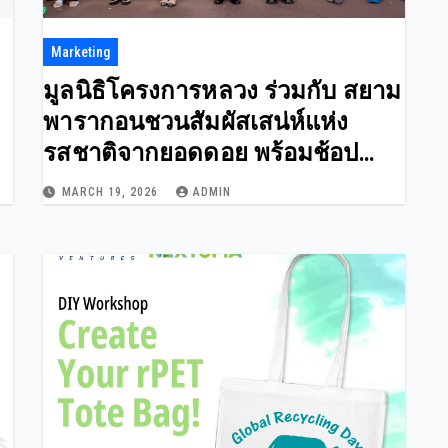
Marketing
มูลนิธิโครงการหลวง ร่วมกับ สยาม
พารากอนชวนสัมผัสเสน่ห์แห่ง
รสชาติจากยอดดอย พร้อมช้อป
สินค้าคุณภาพ ราคาถูกในงาน
MARCH 19, 2026
ADMIN
31
Royal Project Gastronomy Festival
2026 @ Siam Paragon ตั้งแต่วันนี้ถึง
29 มี.ค. 2569 ณ NEXTOPIA ชั้น 5
ศูนย์การค้าสยามพารากอน