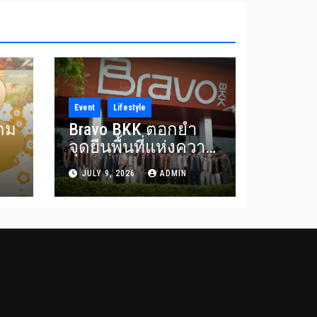
Event
Lifestyle
เกม
Bravo BKK ตอกย้ำ
จุดยืนพื้นที่แห่งความ
หลากหลายสนับสนุน
JULY 9, 2026
ADMIN
me
เวที Mister Gay
Thailand 2026 เปิด
พื้นที่ส่งต่อแรง
บันดาลใจและความ
เท่าเทียมสู่สังคม
lex