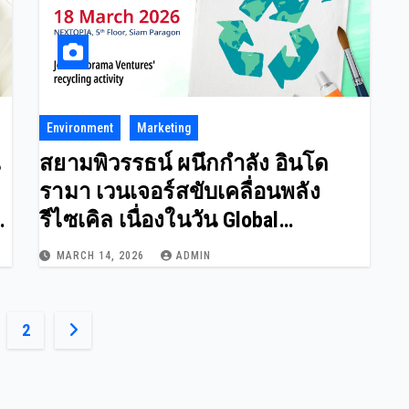
Environment
Marketing
สยามพิวรรธน์ ผนึกกำลัง อินโด
รามา เวนเจอร์สขับเคลื่อนพลัง
รีไซเคิล เนื่องในวัน Global
Recycling Day ชวนทุกคน Co-create
MARCH 14, 2026
ADMIN
for a Better World เปลี่ยน “ขยะ” ให้
เป็น “พลังแห่งการสร้างสรรค์”
ts
2
ination