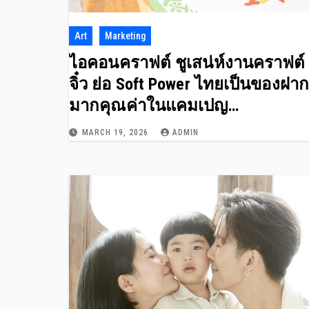
Art
Marketing
ไอคอนคราฟต์ ชูเสน่ห์งานคราฟต์
จิ๋ว ย่อ Soft Power ไทยเป็นของฝาก
มากคุณค่าในแคมเปญ
“ICONCRAFT CRAFTED by HAND
MARCH 19, 2026
ADMIN
INSPIRED by BIG STORIES”วันนี้ – 
มีนาคม 2569