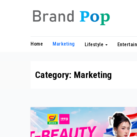
Skip
to
content
Home
Marketing
Lifestyle
Entertai
Category:
Marketing