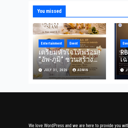
You missed
Entertainment
Event
Eve
เตรียมหัวใจให้พร้อม!
RB
“อัพ-ภูมิ” ชวนสร้าง
เฉ
โมเมนต์สุดฟินใน
“R
JULY 31, 2026
ADMIN
J
งาน “THE SCENT OF
รว
SIAM” ลุ้น Group Shot
อ
แบบใกล้ชิด 5
Me
สิงหาคมนี้
Ri
กร
We love WordPress and we are here to provide you wit