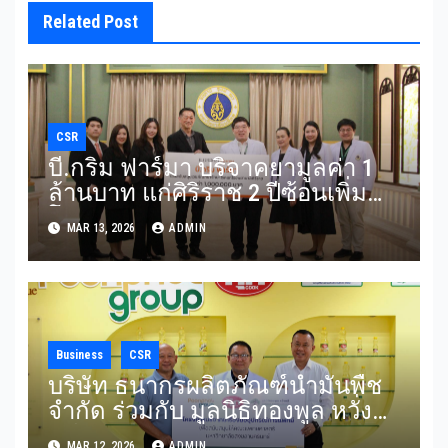
Related Post
CSR
บี.กริม ฟาร์มา บริจาคยามูลค่า 1
ล้านบาท แก่ศิริราช 2 ปีซ้อนเพิ่ม
โอกาสเข้าถึงการรักษาของผู้ป่วย
MAR 13, 2026
ADMIN
ด้อยโอกาส
Business
CSR
บริษัท ธนากรผลิตภัณฑ์น้ำมันพืช
จำกัด ร่วมกับ มูลนิธิทองพูล หวั่ง
หลี มอบเงิน 1 ล้านบาทสนับสนุน
MAR 12, 2026
ADMIN