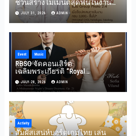
ชวนสร้างโมเมนต์สุดฟินในงาน
“THE SCENT OF SIAM” ลุ้น Group
JULY 31, 2026
ADMIN
Shot แบบใกล้ชิด 5 สิงหาคมนี้
Event
Music
RBSO จัดคอนเสิร์ต
เฉลิมพระเกียรติ “Royal
Benevolence” รวมบทประพันธ์
JULY 28, 2026
ADMIN
อมตะจาก Mendelssohn และ
Rimsky-Korsakov 31 กรกฎาคมนี้
Activity
สัมผัสเสน่ห์บอร์ดเกมไทย เล่น