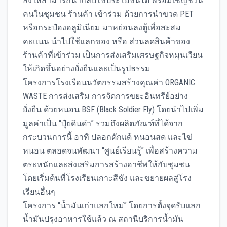
ลิ่งให้สามารถนำกลับใช้ประโยชน์ได้ พร้อมเชิญชวน
คนในชุมชน ร้านค้า เข้าร่วม ด้วยการนำขวด PET
หรือกระป๋องอลูมิเนียม มาหย่อนลงตู้เพื่อสะสม
คะแนน นำไปใช้แลกของ หรือ ส่วนลดสินค้าของ
ร้านค้าที่เข้าร่วม เป็นการส่งเสริมเศรษฐกิจหมุนเวียน
ให้เกิดขึ้นอย่างยั่งยืนและเป็นรูปธรรม
โครงการโรงเรือนนวัตกรรมสร้างคุณค่า ORGANIC
WASTE การส่งเสริม การจัดการขยะอินทรีย์อย่าง
ยั่งยืน ด้วยหนอน BSF (Black Soldier Fly) โดยนำไปเพิ่ม
มูลค่าเป็น “ปุ๋ยดินดำ” รวมถึงผลิตภัณฑ์ที่ได้จาก
กระบวนการนี้ อาทิ ปลอกดักแด้ หนอนสด และไข่
หนอน ตลอดจนพัฒนา “ศูนย์เรียนรู้” เพื่อสร้างความ
ตระหนักและส่งเสริมการสร้างอาชีพให้กับชุมชน
โดยเริ่มต้นที่โรงเรียนเกาะสีชัง และขยายผลสู่โรง
เรียนอื่นๆ
โครงการ “น้ำมันเก่าแลกใหม่” โดยการตั้งจุดรับแลก
น้ำมันปรุงอาหารใช้แล้ว ณ สถานีบริการน้ำมัน