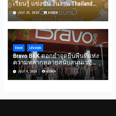
เรียนรู้ แข่งขัน ในงาน Thailand
Board Game Show Go arounD บอร์ด
JULY 23, 2026
ADMIN
เกมไทยออนทัวร์ วันที่ 24-26
กรกฎาคม 2569 ณ ICS Lifestyle
Complex
Event
Lifestyle
Bravo BKK ตอกย้ำจุดยืนพื้นที่แห่ง
ความหลากหลายสนับสนุนเวที
Mister Gay Thailand 2026 เปิดพื้นที่
JULY 9, 2026
ADMIN
ส่งต่อแรงบันดาลใจและความเท่า
เทียมสู่สังคม