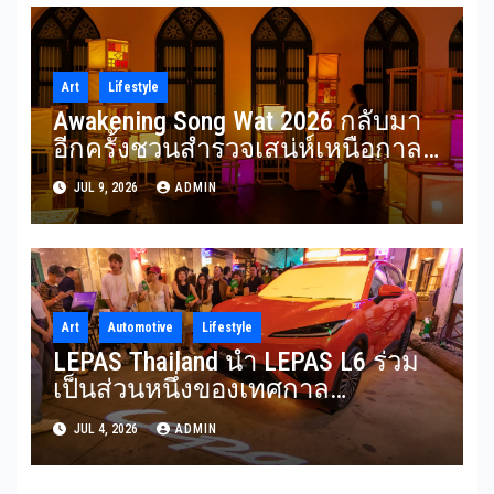
Art
Lifestyle
Awakening Song Wat 2026 กลับมา
อีกครั้งชวนสำรวจเสน่ห์เหนือกาล
เวลาของ ‘ทรงวาด’ ผ่านศิลปะแสง
JUL 9, 2026
ADMIN
ไฟ ในธีม “SON(G)EVITY” 3-12
กรกฎาคม 2569
Art
Automotive
Lifestyle
LEPAS Thailand นำ LEPAS L6 ร่วม
เป็นส่วนหนึ่งของเทศกาล
Awakening Song Wat 2026 สะท้อน
JUL 4, 2026
ADMIN
การผสานนวัตกรรม ความยั่งยืน
และไลฟ์สไตล์พรีเมียมเข้าด้วยกัน