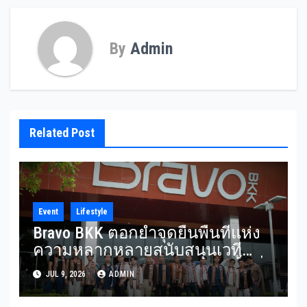
By
Admin
Related Post
Event
Lifestyle
Bravo BKK ตอกย้ำจุดยืนพื้นที่แห่ง
ความหลากหลายสนับสนุนเวที
Mister Gay Thailand 2026 เปิดพื้นที่
JUL 9, 2026
ADMIN
ส่งต่อแรงบันดาลใจและความเท่า
เทียมสู่สังคม