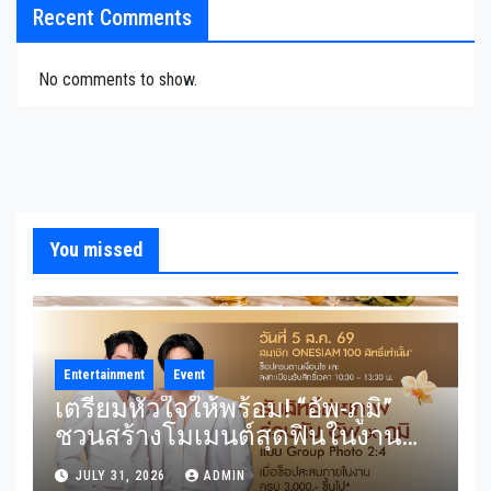
Recent Comments
No comments to show.
You missed
Entertainment
Event
เตรียมหัวใจให้พร้อม! “อัพ-ภูมิ”
ชวนสร้างโมเมนต์สุดฟินในงาน
“THE SCENT OF SIAM” ลุ้น Group
JULY 31, 2026
ADMIN