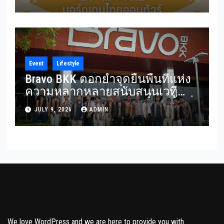
เกมไทยออนทัวร์ วันที่ 24-26
กรกฎาคม 2569 ณ ICS Lifestyle
Complex
Event
Lifestyle
Bravo BKK ตอกย้ำจุดยืนพื้นที่แห่ง
ความหลากหลายสนับสนุนเวที
Mister Gay Thailand 2026 เปิดพื้นที่
JULY 9, 2026
ADMIN
ส่งต่อแรงบันดาลใจและความเท่า
เทียมสู่สังคม
We love WordPress and we are here to provide you with