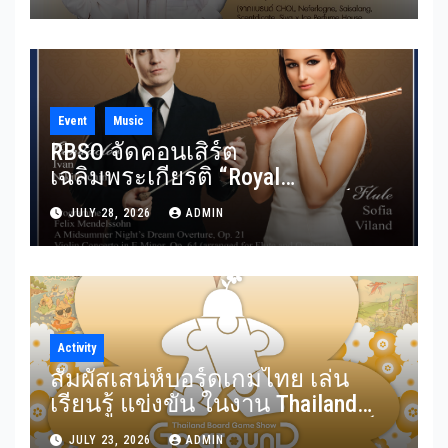
Shot แบบใกล้ชิด 5 สิงหาคมนี้
Event
Music
RBSO จัดคอนเสิร์ต
เฉลิมพระเกียรติ “Royal
Benevolence” รวมบทประพันธ์
JULY 28, 2026
ADMIN
อมตะจาก Mendelssohn และ
Rimsky-Korsakov 31 กรกฎาคมนี้
Activity
สัมผัสเสน่ห์บอร์ดเกมไทย เล่น
เรียนรู้ แข่งขัน ในงาน Thailand
Board Game Show Go arounD บอร์ด
JULY 23, 2026
ADMIN